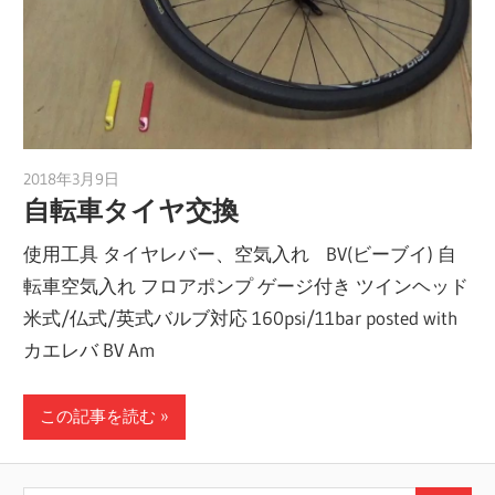
2018年3月9日
a.k.i
自転車タイヤ交換
使用工具 タイヤレバー、空気入れ BV(ビーブイ) 自
転車空気入れ フロアポンプ ゲージ付き ツインヘッド
米式/仏式/英式バルブ対応 160psi/11bar posted with
カエレバ BV Am
この記事を読む