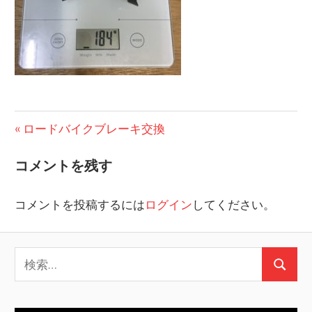
投
前
ロードバイクブレーキ交換
の
稿
コメントを残す
投
ナ
稿:
コメントを投稿するには
ログイン
してください。
ビ
ゲ
検
ー
検
索:
シ
索