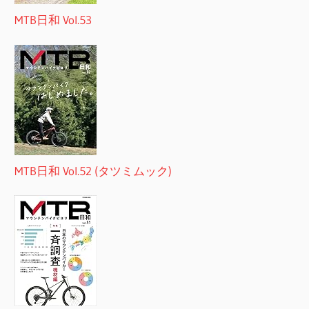
MTB日和 Vol.53
MTB日和 Vol.52 (タツミムック)