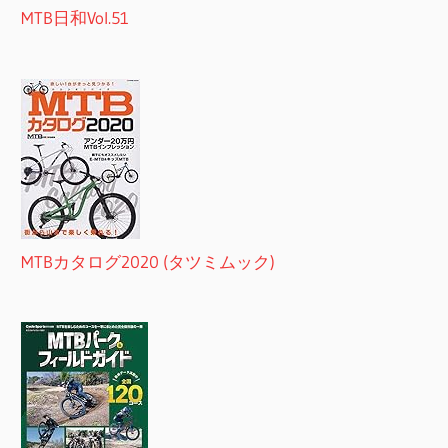
MTB日和Vol.51
MTBカタログ2020 (タツミムック)