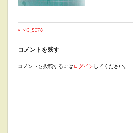
投
前
IMG_5078
の
稿
投
コメントを残す
ナ
稿:
ビ
コメントを投稿するには
ログイン
してください。
ゲ
ー
シ
ョ
ン