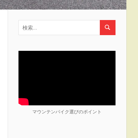
検
検
索:
索
マウンテンバイク選びのポイント