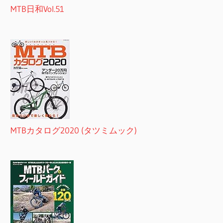
MTB日和Vol.51
MTBカタログ2020 (タツミムック)