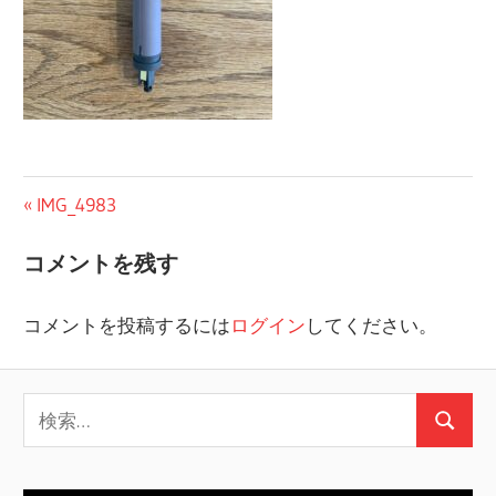
投
前
IMG_4983
の
稿
コメントを残す
投
ナ
稿:
コメントを投稿するには
ログイン
してください。
ビ
ゲ
検
ー
検
索:
シ
索