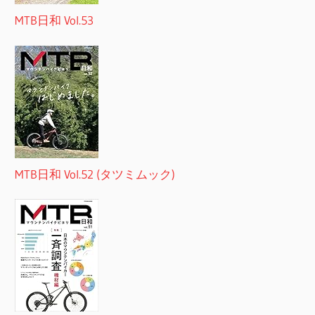
MTB日和 Vol.53
MTB日和 Vol.52 (タツミムック)