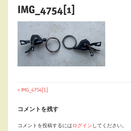
IMG_4754[1]
投
前
IMG_4754[1]
の
稿
投
コメントを残す
ナ
稿:
ビ
コメントを投稿するには
ログイン
してください。