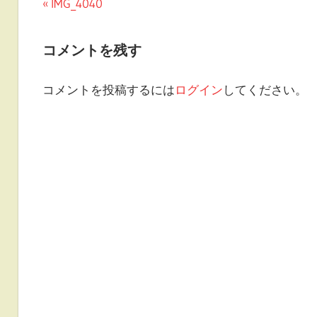
投
前
IMG_4040
の
稿
投
コメントを残す
ナ
稿:
ビ
コメントを投稿するには
ログイン
してください。
ゲ
ー
シ
ョ
ン