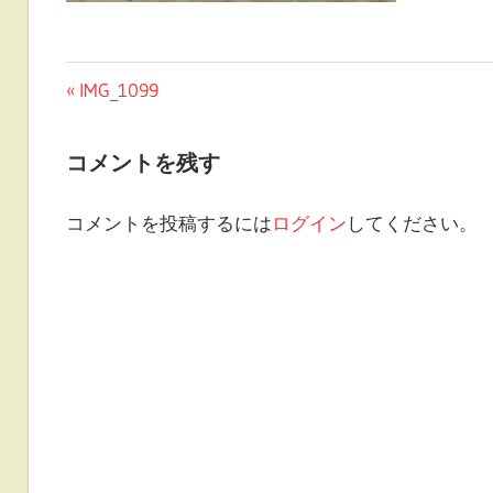
投
前
IMG_1099
の
稿
投
コメントを残す
ナ
稿:
ビ
コメントを投稿するには
ログイン
してください。
ゲ
ー
シ
ョ
ン