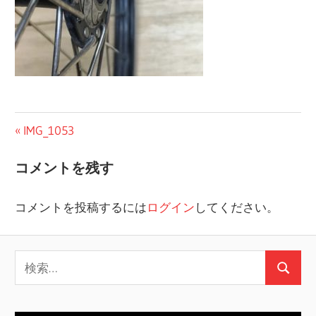
投
前
IMG_1053
の
稿
コメントを残す
投
ナ
稿:
コメントを投稿するには
ログイン
してください。
ビ
ゲ
検
ー
検
索:
シ
索