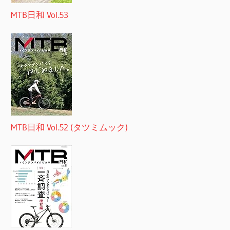
MTB日和 Vol.53
MTB日和 Vol.52 (タツミムック)