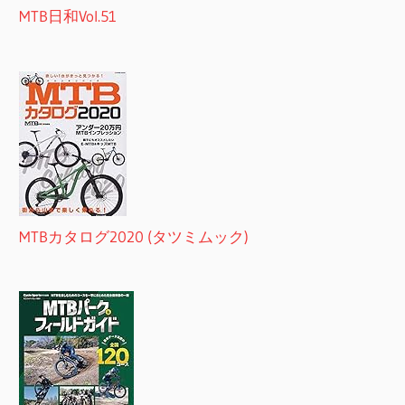
MTB日和Vol.51
MTBカタログ2020 (タツミムック)