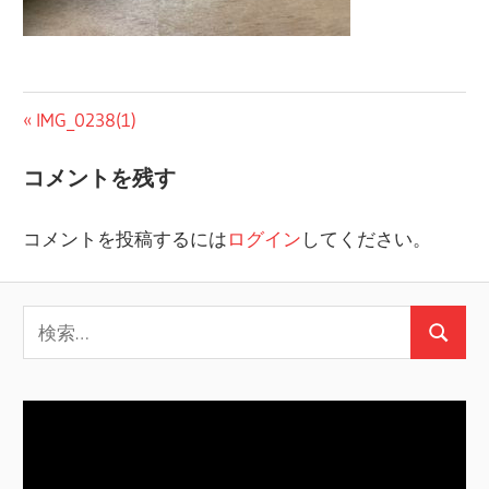
投
前
IMG_0238(1)
の
稿
コメントを残す
投
ナ
稿:
コメントを投稿するには
ログイン
してください。
ビ
ゲ
検
ー
検
索:
シ
索
ョ
ン