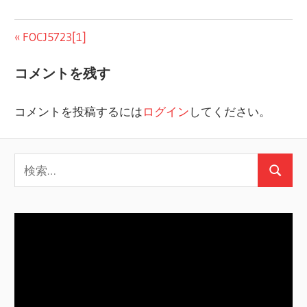
投
前
FOCJ5723[1]
の
稿
コメントを残す
投
ナ
稿:
コメントを投稿するには
ログイン
してください。
ビ
ゲ
検
ー
検
索:
シ
索
ョ
ン