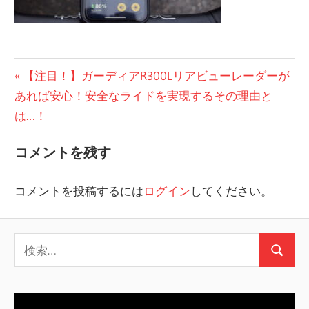
投
前
【注目！】ガーディアR300Lリアビューレーダーが
の
あれば安心！安全なライドを実現するその理由と
稿
投
は…！
ナ
稿:
コメントを残す
ビ
ゲ
コメントを投稿するには
ログイン
してください。
ー
シ
検
検
ョ
索:
索
ン