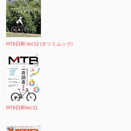
MTB日和 Vol.52 (タツミムック)
MTB日和Vol.51