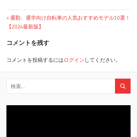
投
前
通勤、通学向け自転車の人気おすすめモデル10選！
の
【2024最新版】
稿
投
ナ
コメントを残す
稿:
ビ
コメントを投稿するには
ログイン
してください。
ゲ
ー
検
シ
検
索:
索
ョ
ン