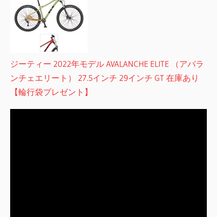
ジーティー 2022年モデル AVALANCHE ELITE （アバラ
ンチェエリート） 27.5インチ 29インチ GT 在庫あり
【輪行袋プレゼント】