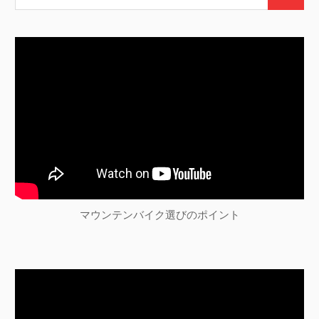
シ
検
索:
索
ョ
ン
マウンテンバイク選びのポイント