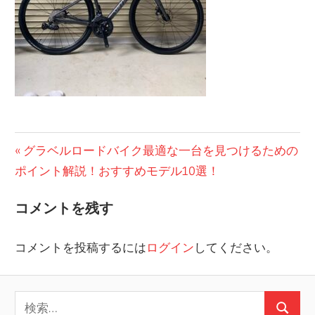
投
前
グラベルロードバイク最適な一台を見つけるための
の
ポイント解説！おすすめモデル10選！
稿
投
ナ
コメントを残す
稿:
ビ
コメントを投稿するには
ログイン
してください。
ゲ
ー
検