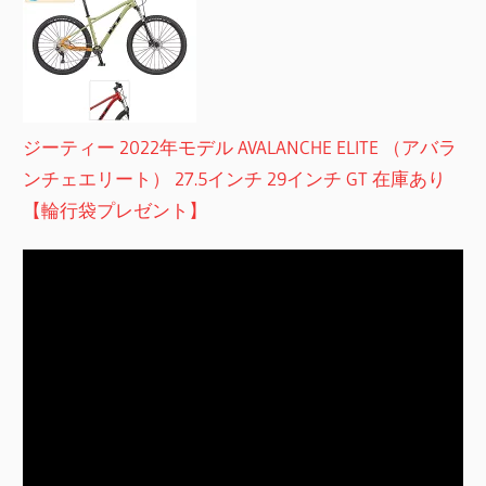
ジーティー 2022年モデル AVALANCHE ELITE （アバラ
ンチェエリート） 27.5インチ 29インチ GT 在庫あり
【輪行袋プレゼント】