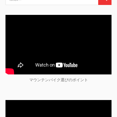
シ
検
索:
索
ョ
ン
マウンテンバイク選びのポイント