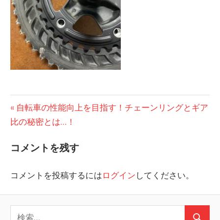
投
前
自転車の性能向上を目指す！チェーンリングとギア
の
比の秘密とは…！
稿
投
ナ
コメントを残す
稿:
ビ
コメントを投稿するには
ログイン
してください。
ゲ
ー
検