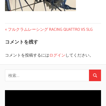
投
前
フルクラムレーシング RACING QUATTRO VS 5LG
の
稿
コメントを残す
投
ナ
稿:
コメントを投稿するには
ログイン
してください。
ビ
ゲ
検
ー
検
索:
シ
索
ョ
ン