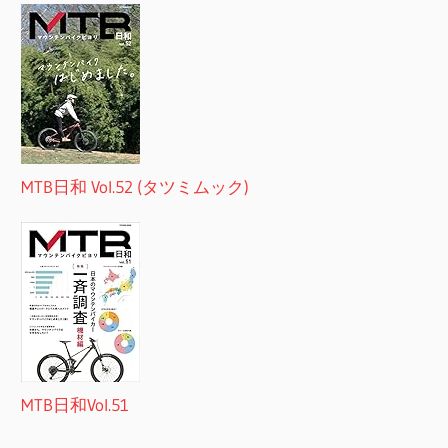
MTB日和 Vol.52 (タツミムック)
MTB日和Vol.51