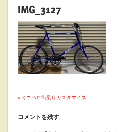
IMG_3127
投
前
ミニベロ街乗りカスタマイズ
の
稿
投
コメントを残す
ナ
稿: