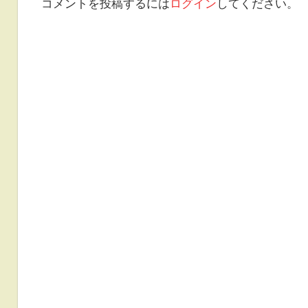
ビ
コメントを投稿するには
ログイン
してください。
ゲ
ー
シ
ョ
ン