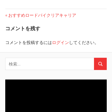
投
前
おすすめロードバイクリアキャリア
の
稿
コメントを残す
投
ナ
稿:
コメントを投稿するには
ログイン
してください。
ビ
ゲ
検
ー
検
索:
シ
索
ョ
ン