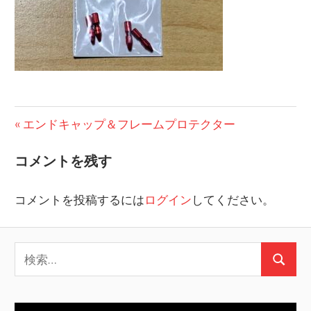
投
前
エンドキャップ＆フレームプロテクター
の
稿
コメントを残す
投
ナ
稿:
コメントを投稿するには
ログイン
してください。
ビ
ゲ
検
ー
検
索:
シ
索