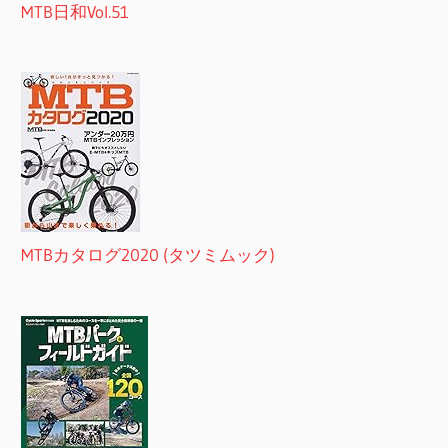
MTB日和Vol.51
MTBカタログ2020 (タツミムック)