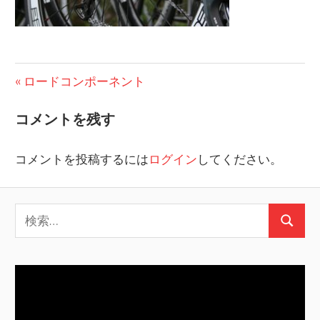
投
前
ロードコンポーネント
の
稿
コメントを残す
投
ナ
稿:
コメントを投稿するには
ログイン
してください。
ビ
ゲ
検
ー
検
索:
シ
索
ョ
ン