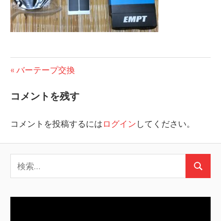
投
前
バーテープ交換
の
稿
コメントを残す
投
ナ
稿:
コメントを投稿するには
ログイン
してください。
ビ
ゲ
検
ー
検
索:
シ
索
ョ