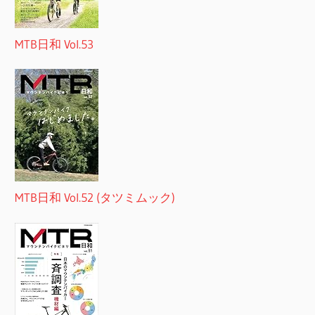
MTB日和 Vol.53
MTB日和 Vol.52 (タツミムック)