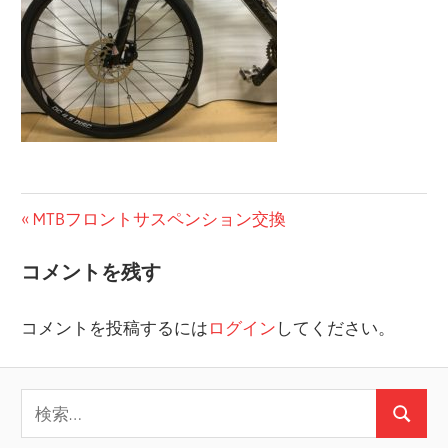
投
前
MTBフロントサスペンション交換
の
稿
コメントを残す
投
ナ
稿:
コメントを投稿するには
ログイン
してください。
ビ
ゲ
検
ー
検
索: