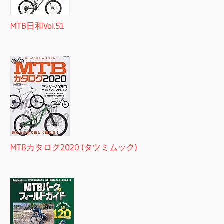
MTB日和Vol.51
MTBカタログ2020 (タツミムック)