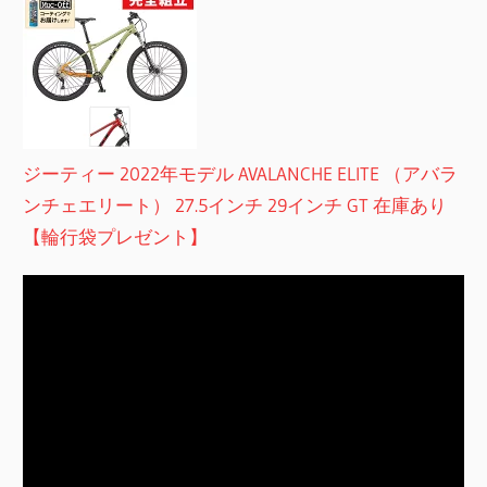
ジーティー 2022年モデル AVALANCHE ELITE （アバラ
ンチェエリート） 27.5インチ 29インチ GT 在庫あり
【輪行袋プレゼント】