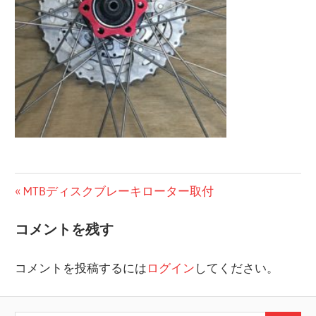
投
前
MTBディスクブレーキローター取付
の
稿
コメントを残す
投
ナ
稿:
コメントを投稿するには
ログイン
してください。
ビ
ゲ