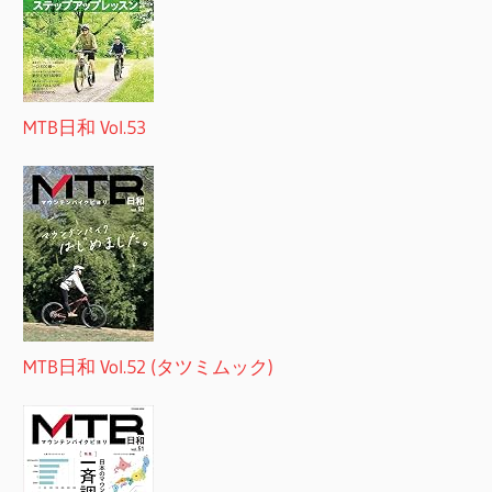
MTB日和 Vol.53
MTB日和 Vol.52 (タツミムック)