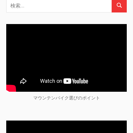
検
ー
検
索:
シ
索
ョ
ン
マウンテンバイク選びのポイント