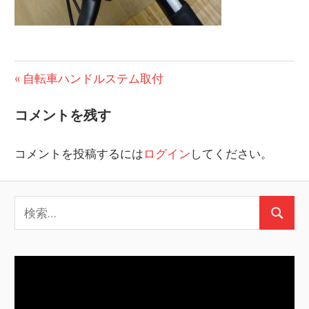
投
前
自転車ハンドルステム取付
の
稿
コメントを残す
投
ナ
稿:
コメントを投稿するには
ログイン
してください。
ビ
ゲ
検
ー
検
索:
シ
索
ョ
ン