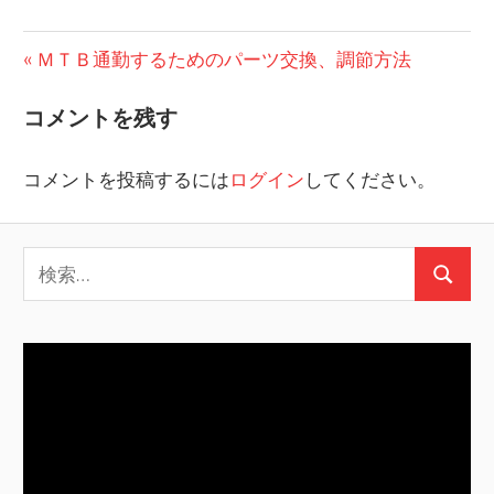
投
前
ＭＴＢ通勤するためのパーツ交換、調節方法
の
稿
コメントを残す
投
ナ
稿:
コメントを投稿するには
ログイン
してください。
ビ
ゲ
検
ー
検
索:
シ
索
ョ
ン