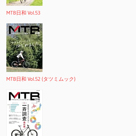
MTB日和 Vol.53
MTB日和 Vol.52 (タツミムック)